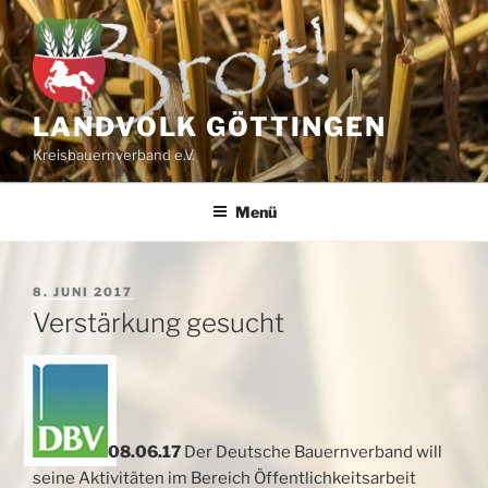
Zum
Inhalt
springen
LANDVOLK GÖTTINGEN
Kreisbauernverband e.V.
Menü
VERÖFFENTLICHT
8. JUNI 2017
AM
Verstärkung gesucht
08.06.17
Der Deutsche Bauernverband will
seine Aktivitäten im Bereich Öffentlichkeitsarbeit