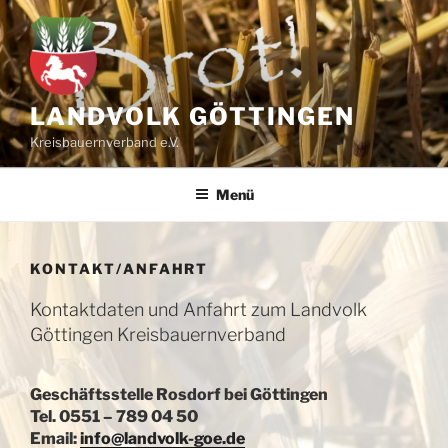
Zum
Inhalt
springen
LANDVOLK GÖTTINGEN
Kreisbauernverband e.V.
Menü
KONTAKT/ANFAHRT
Kontaktdaten und Anfahrt zum Landvolk
Göttingen Kreisbauernverband
Geschäftsstelle Rosdorf bei Göttingen
Tel. 0551 – 789 04 50
Email:
info@landvolk-goe.de