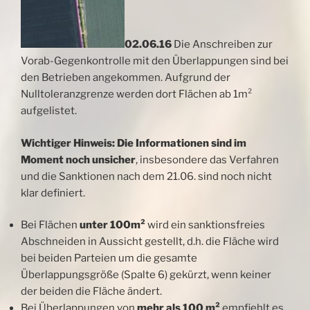
02.06.16
Die Anschreiben zur
Vorab-Gegenkontrolle mit den Überlappungen sind bei
den Betrieben angekommen. Aufgrund der
Nulltoleranzgrenze werden dort Flächen ab 1m²
aufgelistet.
Wichtiger Hinweis: Die Informationen sind im
Moment noch unsicher
, insbesondere
das Verfahren
und die Sanktionen nach dem 21.06. sind noch nicht
klar definiert.
Bei Flächen
unter 100m²
wird ein sanktionsfreies
Abschneiden in Aussicht gestellt, d.h. die Fläche wird
bei beiden Parteien um die gesamte
Überlappungsgröße (Spalte 6) gekürzt, wenn keiner
der beiden die Fläche ändert.
Bei Überlappungen von
mehr als 100 m²
empfiehlt es