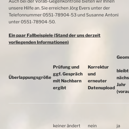
Auch bei der Vorab-Gegenkontrolle bieten wir Ihnen
unsere Hilfe an. Sie erreichen Jörg Evers unter der
Telefonnummer 0551-78904-53 und Susanne Antoni
unter 0551-78904-50.
Ein paar Fallbeispiele (Stand der uns derzeit
vorliegenden Informationen)
Geom
Prüfung und
Korrektur
bleibt
ggf. Gespräch
und
Überlappungsgröße
nächs
mit Nachbarn
erneuter
Jahr
ergibt
Datenupload
(vora
keiner ändert
nein
ja