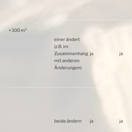
< 100 m²
einer ändert
(z.B. im
Zusammenhang
ja
ja
mit anderen
Änderungen)
beide ändern
ja
ja