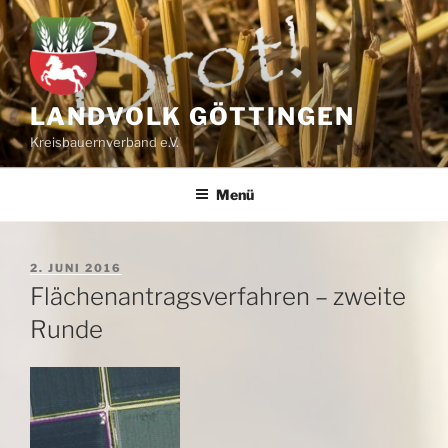
Zum
Inhalt
springen
LANDVOLK GÖTTINGEN
Kreisbauernverband e.V.
Menü
VERÖFFENTLICHT
2. JUNI 2016
AM
Flächenantragsverfahren – zweite
Runde