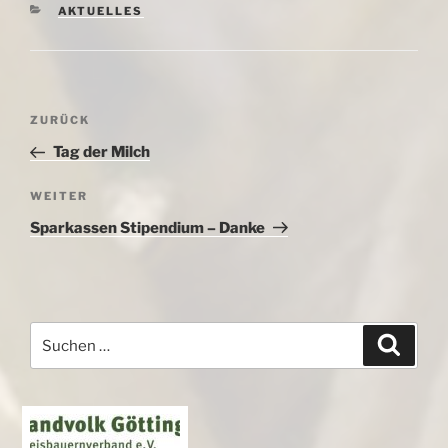
KATEGORIEN
AKTUELLES
Beitragsnavigation
Vorheriger
ZURÜCK
Beitrag
Tag der Milch
Nächster
WEITER
Beitrag
Sparkassen Stipendium – Danke
Suchen
Suche
nach: