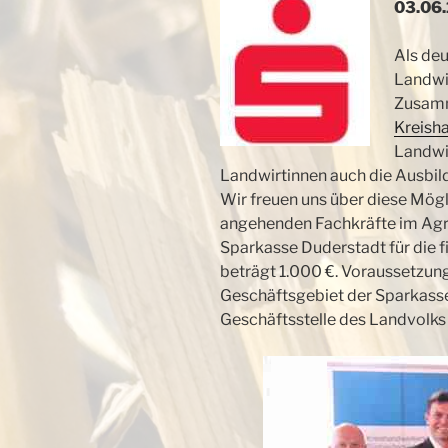
03.06.
Als de
Landwir
Zusamm
Kreish
Landwi
Landwirtinnen auch die Ausbild
Wir freuen uns über diese Mög
angehenden Fachkräfte im Agra
Sparkasse Duderstadt für die f
beträgt 1.000 €. Voraussetzung
Geschäftsgebiet der Sparkasse D
Geschäftsstelle des Landvolks 