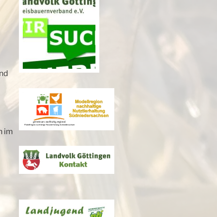
und
n im