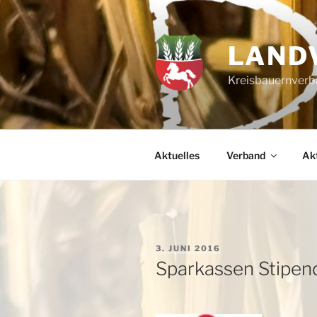
Zum
Inhalt
springen
LAND
Kreisbauernverba
Aktuelles
Verband
Akt
VERÖFFENTLICHT
3. JUNI 2016
AM
Sparkassen Stipen