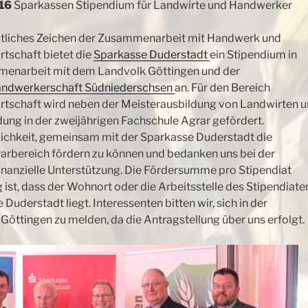
16
Sparkassen Stipendium für Landwirte und Handwerker
utliches Zeichen der Zusammenarbeit mit Handwerk und
tschaft bietet die
Sparkasse Duderstadt
ein Stipendium in
enarbeit mit dem Landvolk Göttingen und der
andwerkerschaft Südniederschsen
an. Für den Bereich
rtschaft wird neben
der Meisterausbildung von Landwirten 
ung in der zweijährigen Fachschule Agrar gefördert.
lichkeit, gemeinsam mit der Sparkasse Duderstadt die
rbereich fördern zu können und bedanken uns bei der
inanzielle Unterstützung. Die Fördersumme pro Stipendiat
 ist, dass der Wohnort oder die Arbeitsstelle des Stipendiate
uderstadt liegt. Interessenten bitten wir, sich in der
Göttingen zu melden, da die Antragstellung über uns erfolgt.