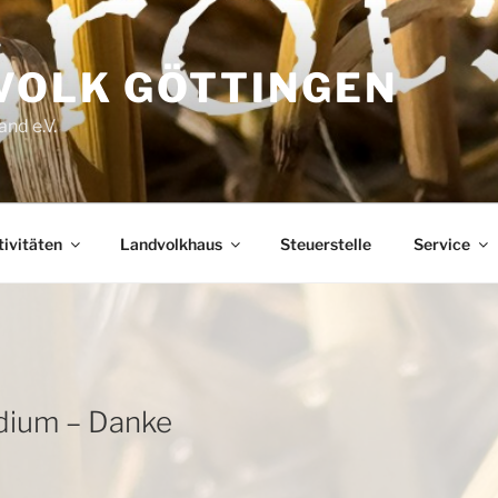
VOLK GÖTTINGEN
nd e.V.
ivitäten
Landvolkhaus
Steuerstelle
Service
dium – Danke