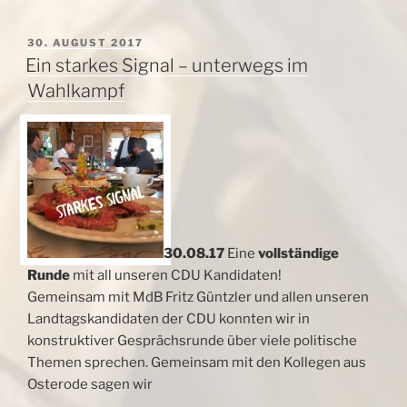
mit!
–
VERÖFFENTLICHT
30. AUGUST 2017
AM
Fritz
Ein starkes Signal – unterwegs im
im
Wahlkampf
Dialog
–
05.02.2020“
30.08.17
Eine
vollständige
Runde
mit all unseren CDU Kandidaten!
Gemeinsam mit MdB Fritz Güntzler und allen unseren
Landtagskandidaten der CDU konnten wir in
konstruktiver Gesprächsrunde über viele politische
Themen sprechen. Gemeinsam mit den Kollegen aus
Osterode sagen wir