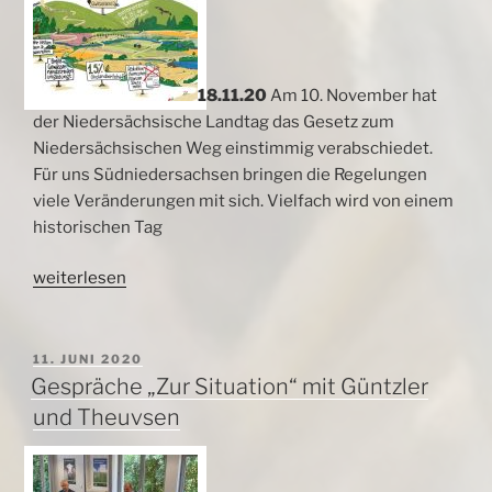
18.11.20
Am 10. November hat
der Niedersächsische Landtag das Gesetz zum
Niedersächsischen Weg einstimmig verabschiedet.
Für uns Südniedersachsen bringen die Regelungen
viele Veränderungen mit sich. Vielfach wird von einem
historischen Tag
„Niedersächsischen
weiterlesen
Weg
–
Onlinediskussion“
VERÖFFENTLICHT
11. JUNI 2020
AM
Gespräche „Zur Situation“ mit Güntzler
und Theuvsen