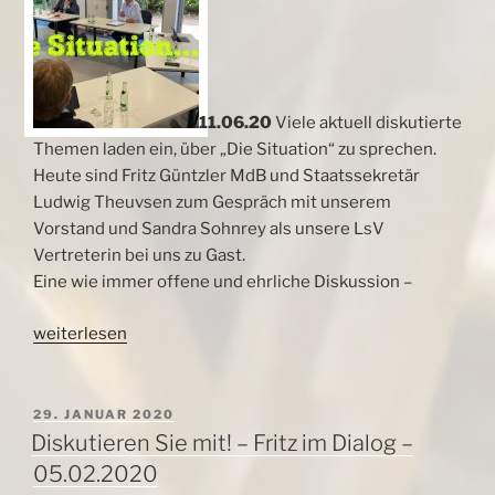
11.06.20
Viele aktuell diskutierte
Themen laden ein, über „Die Situation“ zu sprechen.
Heute sind Fritz Güntzler MdB und Staatssekretär
Ludwig Theuvsen zum Gespräch mit unserem
Vorstand und Sandra Sohnrey als unsere LsV
Vertreterin bei uns zu Gast.
Eine wie immer offene und ehrliche Diskussion –
„Gespräche
weiterlesen
„Zur
Situation“
mit
VERÖFFENTLICHT
29. JANUAR 2020
AM
Güntzler
Diskutieren Sie mit! – Fritz im Dialog –
und
05.02.2020
Theuvsen“