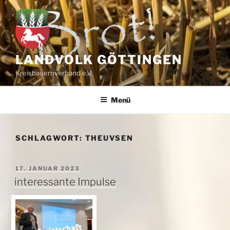
Zum
Inhalt
springen
LANDVOLK GÖTTINGEN
Kreisbauernverband e.V.
Menü
SCHLAGWORT:
THEUVSEN
VERÖFFENTLICHT
17. JANUAR 2023
AM
interessante Impulse