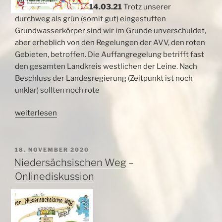
14.03.21
Trotz unserer
durchweg als grün (somit gut) eingestuften
Grundwasserkörper sind wir im Grunde unverschuldet,
aber erheblich von den Regelungen der AVV, den roten
Gebieten, betroffen. Die Auffangregelung betrifft fast
den gesamten Landkreis westlichen der Leine. Nach
Beschluss der Landesregierung (Zeitpunkt ist noch
unklar) sollten noch rote
„Rote
weiterlesen
Gebiete
–
Morgen
VERÖFFENTLICHT
18. NOVEMBER 2020
AM
wird
Niedersächsischen Weg –
es
Onlinediskussion
spannend“