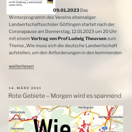
09.01.2023
Das
Winterprogramm des Vereins ehemaliger
Landwirtschaftsschüler Göttingen startet nach der
Coronapause am Donnerstag, 12.01.2023 um 20 Uhr
mit einem
Vortrag von Prof Ludwig Theuvsen
zum
Thema „Wie muss sich die deutsche Landwirtschaft
aufstellen, um den Anforderungen in den kommenden
„Prof
weiterlesen
Theuvsen
kommt
zu
VERÖFFENTLICHT
14. MÄRZ 2021
AM
den
Rote Gebiete – Morgen wird es spannend
Ehemaligen“