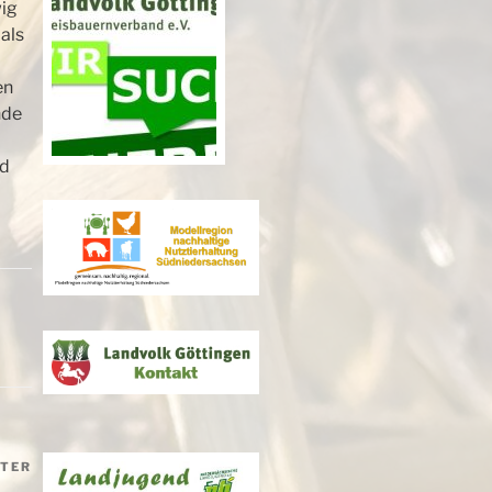
wig
als
en
nde
nd
ITER
Nächster