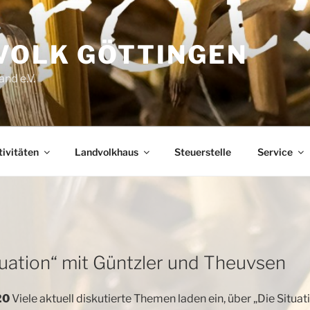
VOLK GÖTTINGEN
nd e.V.
ivitäten
Landvolkhaus
Steuerstelle
Service
uation“ mit Güntzler und Theuvsen
20
Viele aktuell diskutierte Themen laden ein, über „Die Situat