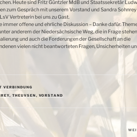
chen. Heute sind Fritz Güntzler MdB und Staatssekretär Lud
en zum Gespräch mit unserem Vorstand und Sandra Sohnrey 
LsV Vertreterin bei uns zu Gast.
e immer offene und ehrliche Diskussion –
Danke dafür. Them
unter anderem der Niedersächsische Weg, die in Frage stehe
lierung und auch die Forderungen der Gesellschaft an die
ndenen vielen nicht beantworteten Fragen, Unsicherheiten u
T VERBINDUNG
NREY
,
THEUVSEN
,
VORSTAND
WE