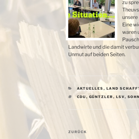
zu spre
Theuvs
unsere 
Eine wi
waren 
Pauscha
Landwirte und die damit verbu
Unmut auf beiden Seiten.
KATEGORIEN
AKTUELLES
,
LAND SCHAFF
SCHLAGWÖRTER
CDU
,
GÜNTZLER
,
LSV
,
SOH
Beitragsnavigation
Vorheriger
ZURÜCK