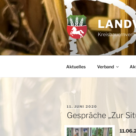
Zum
Inhalt
springen
LAND
Kreisbauernverba
Aktuelles
Verband
Akt
VERÖFFENTLICHT
11. JUNI 2020
AM
Gespräche „Zur Sit
11.06.