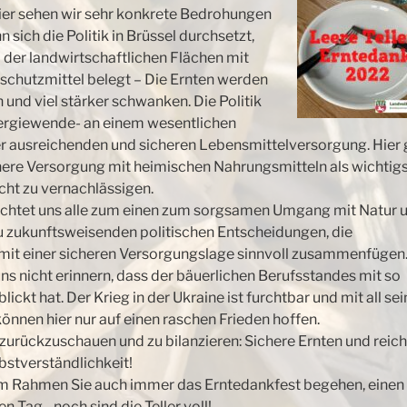
er sehen wir sehr konkrete Bedrohungen
 sich die Politik in Brüssel durchsetzt,
der landwirtschaftlichen Flächen mit
schutzmittel belegt – Die Ernten werden
n und viel stärker schwanken. Die Politik
Energiewende- an einem wesentlichen
der ausreichenden und sicheren Lebensmittelversorgung. Hier g
here Versorgung mit heimischen Nahrungsmitteln als wichtig
cht zu vernachlässigen.
ichtet uns alle zum einen zum sorgsamen Umgang mit Natur 
 zukunftsweisenden politischen Entscheidungen, die
 mit einer sicheren Versorgungslage sinnvoll zusammenfügen
s nicht erinnern, dass der bäuerlichen Berufsstandes mit so
lickt hat. Der Krieg in der Ukraine ist furchtbar und mit all se
können hier nur auf einen raschen Frieden hoffen.
 zurückzuschauen und zu bilanzieren: Sichere Ernten und reich
bstverständlichkeit!
em Rahmen Sie auch immer das Erntedankfest begehen, einen
n Tag –noch sind die Teller voll!