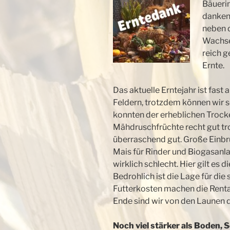
Bäuerin
danken 
neben 
Wachsen
reich g
Ernte.
Das aktuelle Erntejahr ist fas
Feldern, trotzdem können wir 
konnten der erheblichen Trocke
Mähdruschfrüchte recht gut t
überraschend gut. Große Einbrü
Mais für Rinder und Biogasan
wirklich schlecht. Hier gilt e
Bedrohlich ist die Lage für di
Futterkosten machen die Renta
Ende sind wir von den Launen d
Noch viel stärker als Boden,