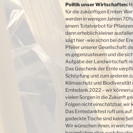
Politik unser Wirtschaften:
Hi
für die zukünftigen Ernten: Wenn
werden in wenigen Jahren 70% 
einem Totalverbot für Pflanzen
dann erheblich kleiner ausfalle
sägt hier -wie schon bei der 
Pfeiler unserer Gesellschaft: 
es gegenzusteuern und die sic
Aufgabe der Landwirtschaft ni
Das Geschenk der Ernte verpfl
Schöpfung und zum anderen zu
Klimaschutz und Biodiversität
Erntedank 2022 – wir können un
vielen Sorgen in die Zukunft geb
Folgen nicht einschätzbar, wir 
Das Erntedankfest ruft uns auf
gedeckte Tische sind keine Sel
Wir wünschen ihnen, in welch
besinnlichen aber auch freudige