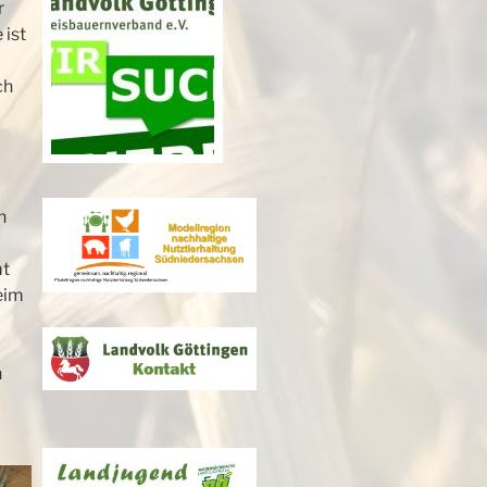
r
 ist
ch
n
mt
eim
n