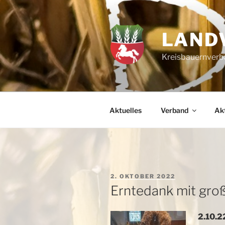
Zum
Inhalt
springen
LAND
Kreisbauernverba
Aktuelles
Verband
Akt
VERÖFFENTLICHT
2. OKTOBER 2022
AM
Erntedank mit gro
2.10.2