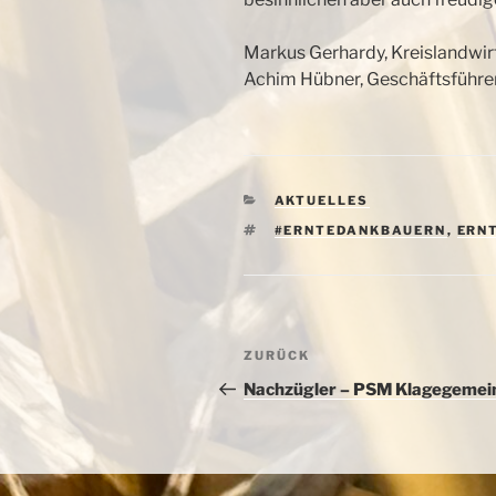
Markus Gerhardy, Kreislandwir
Achim Hübner, Geschäftsführe
KATEGORIEN
AKTUELLES
SCHLAGWÖRTER
#ERNTEDANKBAUERN
,
ERN
Beitragsnavigation
Vorheriger
ZURÜCK
Beitrag
Nachzügler – PSM Klagegemei