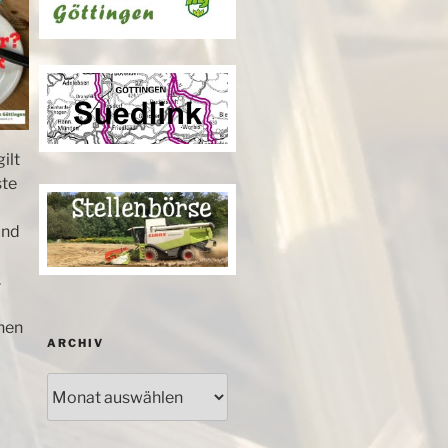
ilt
ste
und
.
inen
ARCHIV
Archiv