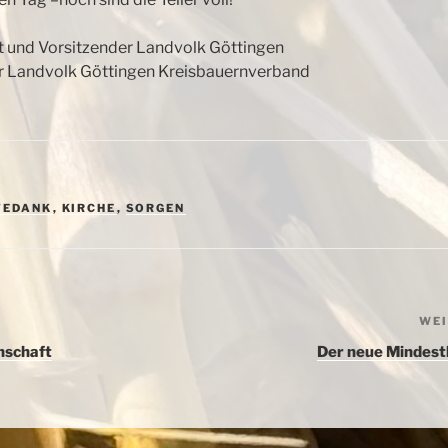
t und Vorsitzender Landvolk Göttingen
r Landvolk Göttingen Kreisbauernverband
TEDANK
,
KIRCHE
,
SORGEN
WE
nschaft
Der neue Mindest