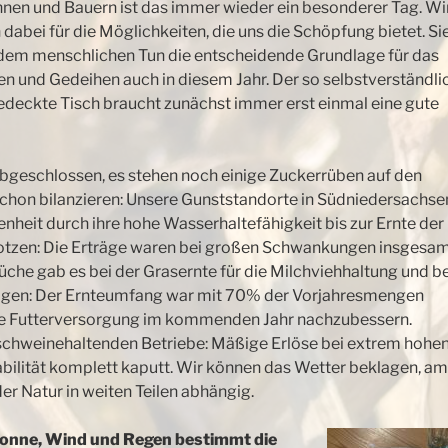
nen und Bauern ist das immer wieder ein besonderer Tag. Wi
dabei für die Möglichkeiten, die uns die Schöpfung bietet. Sie
dem menschlichen Tun die entscheidende Grundlage für das
 und Gedeihen auch in diesem Jahr. Der so selbstverständli
edeckte Tisch braucht zunächst immer erst einmal eine gute
t abgeschlossen, es stehen noch einige Zuckerrüben auf den
schon bilanzieren: Unsere Gunststandorte in Südniedersachse
nheit durch ihre hohe Wasserhaltefähigkeit bis zur Ernte der
rotzen: Die Erträge waren bei großen Schwankungen insgesa
che gab es bei der Grasernte für die Milchviehhaltung und b
lagen: Der Ernteumfang war mit 70% der Vorjahresmengen
s die Futterversorgung im kommenden Jahr nachzubessern.
e schweinehaltenden Betriebe: Mäßige Erlöse bei extrem hohe
bilität komplett kaputt. Wir können das Wetter beklagen, am
er Natur in weiten Teilen abhängig.
 Sonne, Wind und Regen bestimmt die