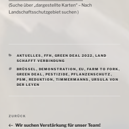
(Suche über „dargestellte Karten“ – Nach
Landschaftsschutzgebiet suchen )
KATEGORIEN
AKTUELLES
,
FFH
,
GREEN DEAL 2022
,
LAND
SCHAFFT VERBINDUNG
SCHLAGWÖRTER
BRÜSSEL
,
DEMONSTRATION
,
EU
,
FARM TO FORK
,
GREEN DEAL
,
PESTIZIDE
,
PFLANZENSCHUTZ
,
PSM
,
REDUKTION
,
TIMMERMANNS
,
URSULA VON
DER LEYEN
Beitragsnavigation
Vorheriger
ZURÜCK
Beitrag
Wir suchen Verstärkung für unser Team!