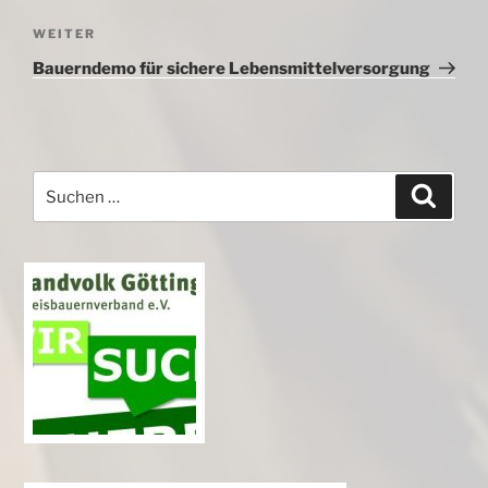
Nächster
WEITER
Beitrag
Bauerndemo für sichere Lebensmittelversorgung
Suchen
Suche
nach: