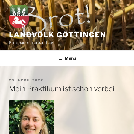
Zum
Inhalt
springen
LANDVOLK GÖTTINGEN
Kreisbauernverband e.V.
Menü
VERÖFFENTLICHT
29. APRIL 2022
AM
Mein Praktikum ist schon vorbei