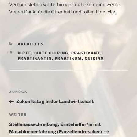
Verbandsleben weiterhin viel mitbekommen werde.
Vielen Dank für die Offenheit und tollen Einblicke!
KATEGORIEN
AKTUELLES
SCHLAGWÖRTER
BIRTE
,
BIRTE QUIRING
,
PRAKTIKANT
,
PRAKTIKANTIN
,
PRAKTIKUM
,
QUIRING
Beitragsnavigation
Vorheriger
ZURÜCK
Beitrag
Zukunftstag in der Landwirtschaft
Nächster
WEITER
Beitrag
Stellenausschreibung: Erntehelfer/in mit
Maschinenerfahrung (Parzellendrescher)