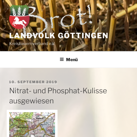
Zum
Inhalt
springen
LANDVOLK GÖTTINGEN
Kreisbauernverband e.V.
Menü
VERÖFFENTLICHT
10. SEPTEMBER 2019
AM
Nitrat- und Phosphat-Kulisse
ausgewiesen