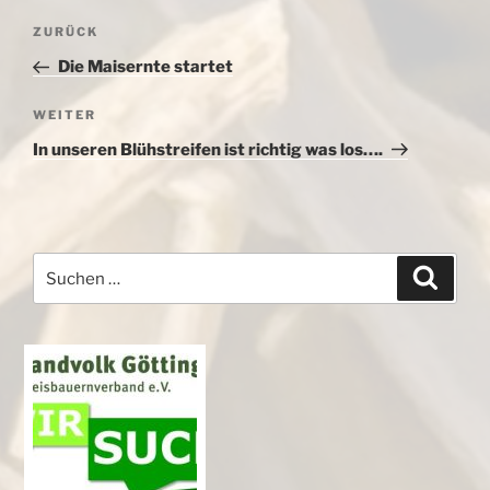
Beitragsnavigation
Vorheriger
ZURÜCK
Beitrag
Die Maisernte startet
Nächster
WEITER
Beitrag
In unseren Blühstreifen ist richtig was los….
Suchen
Suche
nach: