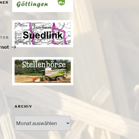
NER
ITER
Nächster
Beitrag
rnot
ARCHIV
Archiv