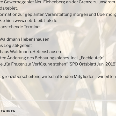
te Gewerbegebiet Neu Eichenberg an der Grenze zu unserem
dsgebiet.
nformation zur geplanten Veranstaltung morgen und Übermor
Sie hier:
www.neb-bleibt-ok.de
l anstehende
Termine:
us Waldmann Hebenshausen
s Logistikgebiet
sthaus Waldmann, Hebenshausen
en Änderung des Bebauungsplanes. Incl. „Fachleute[n]
ie „für Fragen zur Verfügung stehen“ (SPD Ortsblatt Juni 2018
e grenzüberscheitend wirtschaftenden Mitglieder – wir bitte
RFAHREN