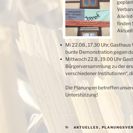
geplan
Verban
Alle I
finden 
Aktuel
Mi 22.08., 17.30 Uhr, Gastha
bunte Demonstration gegen da
Mittwoch 22.8., 19.00 Uhr Ga
Bürgerversammlung zu der erst
verschiedener Institutionen“, d
Die Planungen betreffen unser
Unterstützung!
KATEGORIEN
AKTUELLES
,
PLANUNGSVE