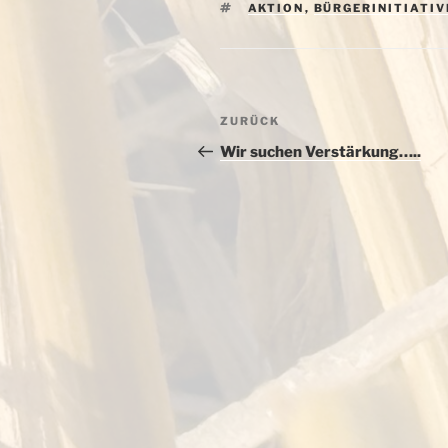
SCHLAGWÖRTER
AKTION
,
BÜRGERINITIATIV
Beitragsnavigation
Vorheriger
ZURÜCK
Beitrag
Wir suchen Verstärkung…..