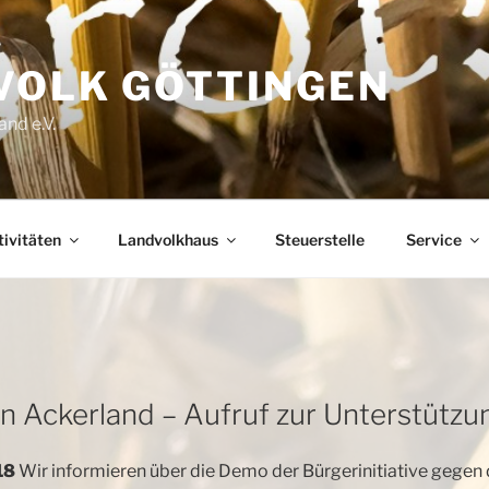
VOLK GÖTTINGEN
nd e.V.
ivitäten
Landvolkhaus
Steuerstelle
Service
on Ackerland – Aufruf zur Unterstützu
18
Wir informieren über die Demo der Bürgerinitiative gegen