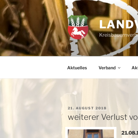
Zum
Inhalt
springen
LAND
Kreisbauernverba
Aktuelles
Verband
Akt
VERÖFFENTLICHT
21. AUGUST 2018
AM
weiterer Verlust v
21.08.