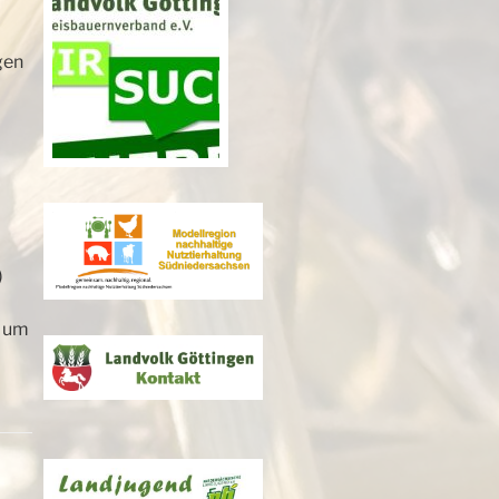
gen
)
n um