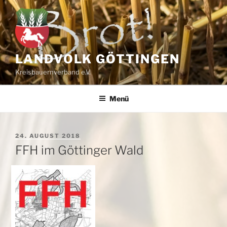
Zum
Inhalt
springen
LANDVOLK GÖTTINGEN
Kreisbauernverband e.V.
Menü
VERÖFFENTLICHT
24. AUGUST 2018
AM
FFH im Göttinger Wald