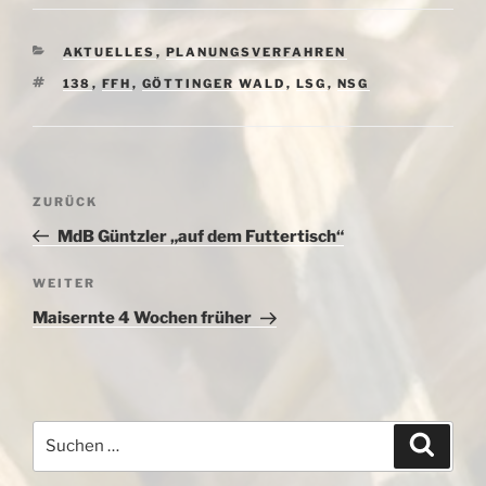
KATEGORIEN
AKTUELLES
,
PLANUNGSVERFAHREN
SCHLAGWÖRTER
138
,
FFH
,
GÖTTINGER WALD
,
LSG
,
NSG
Beitragsnavigation
Vorheriger
ZURÜCK
Beitrag
MdB Güntzler „auf dem Futtertisch“
Nächster
WEITER
Beitrag
Maisernte 4 Wochen früher
Suchen
Suche
nach: