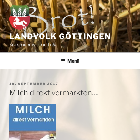
Zum
Inhalt
springen
LANDVOLK GÖTTINGEN
Kreisbauernverband e.V.
Menü
VERÖFFENTLICHT
19. SEPTEMBER 2017
AM
Milch direkt vermarkten….