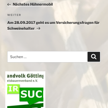
Beitrag
Nächstes Hühnermobil
Nächster
WEITER
Beitrag
Am 28.09.2017 geht es um Versicherungsfragen für
Schweinehalter
Suchen
Suche
nach: