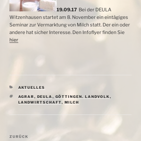
19.09.17
Bei der DEULA
Witzenhausen startet am 8. November ein eintägiges
Seminar zur Vermarktung von Milch statt. Der ein oder
andere hat sicher Interesse. Den Infoflyer finden Sie
hier
KATEGORIEN
AKTUELLES
SCHLAGWÖRTER
AGRAR
,
DEULA
,
GÖTTINGEN. LANDVOLK
,
LANDWIRTSCHAFT
,
MILCH
Beitragsnavigation
Vorheriger
ZURÜCK