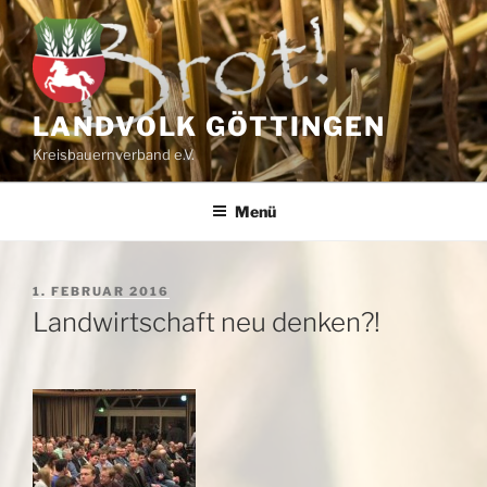
Zum
Inhalt
springen
LANDVOLK GÖTTINGEN
Kreisbauernverband e.V.
Menü
VERÖFFENTLICHT
1. FEBRUAR 2016
AM
Landwirtschaft neu denken?!