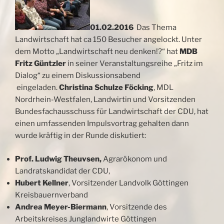
01.02.2016
Das Thema
Landwirtschaft hat ca 150 Besucher angelockt. Unter
dem Motto „Landwirtschaft neu denken!?“ hat
MDB
Fritz Güntzler
in seiner Veranstaltungsreihe „Fritz im
Dialog“ zu einem Diskussionsabend
eingeladen.
Christina Schulze Föcking
, MDL
Nordrhein-Westfalen, Landwirtin und Vorsitzenden
Bundesfachausschuss für Landwirtschaft der CDU, hat
einen umfassenden Impulsvortrag gehalten dann
wurde kräftig
in der Runde diskutiert:
Prof. Ludwig Theuvsen,
Agrarökonom und
Landratskandidat der CDU,
Hubert Kellner
, Vorsitzender Landvolk Göttingen
Kreisbauernverband
Andrea Meyer-Biermann
, Vorsitzende des
Arbeitskreises Junglandwirte Göttingen