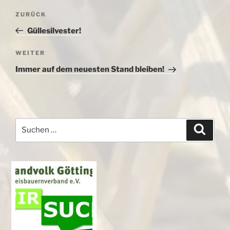
Beitragsnavigation
Vorheriger
ZURÜCK
Beitrag
Güllesilvester!
Nächster
WEITER
Beitrag
Immer auf dem neuesten Stand bleiben!
Suchen
Suche
nach: