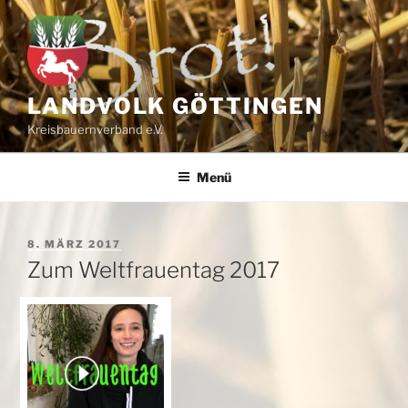
Zum
Inhalt
springen
LANDVOLK GÖTTINGEN
Kreisbauernverband e.V.
Menü
VERÖFFENTLICHT
8. MÄRZ 2017
AM
Zum Weltfrauentag 2017