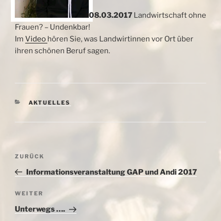
08.03.2017
Landwirtschaft ohne
Frauen? – Undenkbar!
Im
Video
hören Sie, was Landwirtinnen vor Ort über
ihren schönen Beruf sagen.
KATEGORIEN
AKTUELLES
Beitragsnavigation
Vorheriger
ZURÜCK
Beitrag
Informationsveranstaltung GAP und Andi 2017
Nächster
WEITER
Beitrag
Unterwegs ….