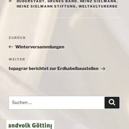
SCHLAGWÖRTER
DUDERSTADT
,
GRÜNES BAND
,
HEINZ SIELMANN
,
HEINZ SIELMANN STIFTUNG
,
WELTKULTURERBE
Beitragsnavigation
Vorheriger
ZURÜCK
Beitrag
Winterversammlungen
Nächster
WEITER
Beitrag
topagrar berichtet zur Erdkabelbaustellen
Suchen
Suche
nach: