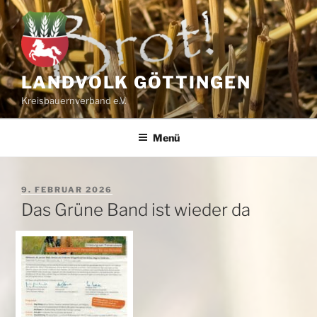
Zum
Inhalt
springen
LANDVOLK GÖTTINGEN
Kreisbauernverband e.V.
Menü
VERÖFFENTLICHT
9. FEBRUAR 2026
AM
Das Grüne Band ist wieder da