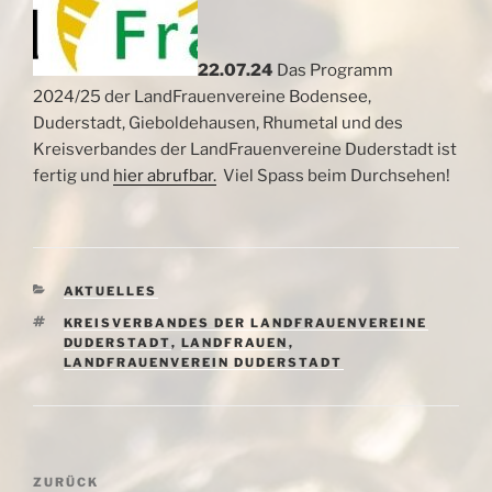
22.07.24
Das Programm
2024/25 der LandFrauenvereine Bodensee,
Duderstadt, Gieboldehausen, Rhumetal und des
Kreisverbandes der LandFrauenvereine Duderstadt ist
fertig und
hier abrufbar.
Viel Spass beim Durchsehen!
KATEGORIEN
AKTUELLES
SCHLAGWÖRTER
KREISVERBANDES DER LANDFRAUENVEREINE
DUDERSTADT
,
LANDFRAUEN
,
LANDFRAUENVEREIN DUDERSTADT
Beitragsnavigation
Vorheriger
ZURÜCK