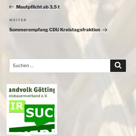
Beitrag
Mautpflicht ab 3,5 t
Nächster
WEITER
Beitrag
Sommerempfang CDU Kreistagsfraktion
Suchen
Suche
nach: