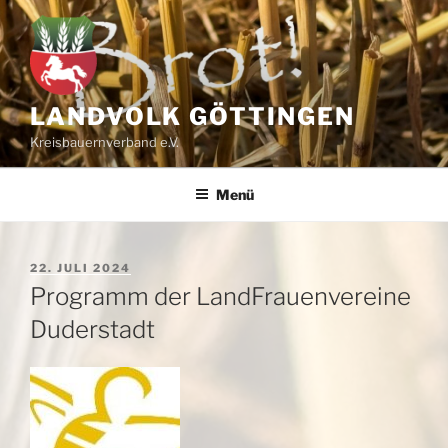
Zum
Inhalt
springen
LANDVOLK GÖTTINGEN
Kreisbauernverband e.V.
Menü
VERÖFFENTLICHT
22. JULI 2024
AM
Programm der LandFrauenvereine
Duderstadt