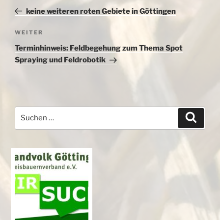
Beitrag
keine weiteren roten Gebiete in Göttingen
Nächster
WEITER
Beitrag
Terminhinweis: Feldbegehung zum Thema Spot
Spraying und Feldrobotik
Suchen
Suche
nach: