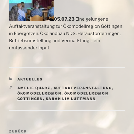
05.07.23
Eine gelungene
Auftaktveranstaltung zur Ökomodellregion Göttingen
in Ebergötzen. Ökolandbau NDS, Herausforderungen,
Betriebsumstellung und Vermarktung – ein
umfassender Input
KATEGORIEN
AKTUELLES
SCHLAGWÖRTER
AMELIE QUARZ
,
AUFTAKTVERANSTALTUNG
,
ÖKOMODELLREGION
,
ÖKOMODELLREGION
GÖTTINGEN
,
SARAH LIV LUTTMANN
Beitragsnavigation
Vorheriger
ZURÜCK