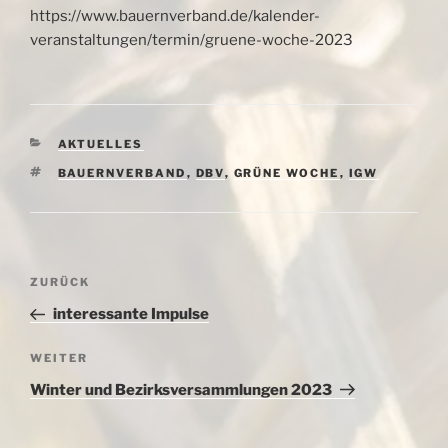
https://www.bauernverband.de/kalender-
veranstaltungen/termin/gruene-woche-2023
KATEGORIEN
AKTUELLES
SCHLAGWÖRTER
BAUERNVERBAND
,
DBV
,
GRÜNE WOCHE
,
IGW
Beitragsnavigation
Vorheriger
ZURÜCK
Beitrag
interessante Impulse
Nächster
WEITER
Beitrag
Winter und Bezirksversammlungen 2023