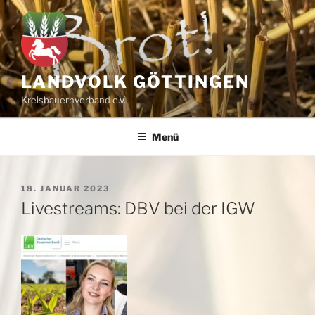
Zum
Inhalt
springen
LANDVOLK GÖTTINGEN
Kreisbauernverband e.V.
Menü
VERÖFFENTLICHT
18. JANUAR 2023
AM
Livestreams: DBV bei der IGW