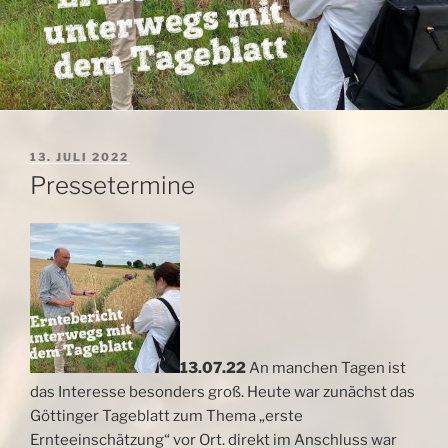
VERÖFFENTLICHT
13. JULI 2022
AM
Pressetermine
13.07.22
An manchen Tagen ist
das Interesse besonders groß. Heute war zunächst das
Göttinger Tageblatt zum Thema „erste
Ernteeinschätzung“ vor Ort. direkt im Anschluss war