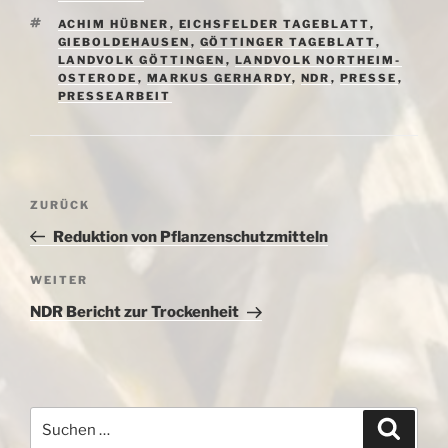
SCHLAGWÖRTER
ACHIM HÜBNER
,
EICHSFELDER TAGEBLATT
,
GIEBOLDEHAUSEN
,
GÖTTINGER TAGEBLATT
,
LANDVOLK GÖTTINGEN
,
LANDVOLK NORTHEIM-
OSTERODE
,
MARKUS GERHARDY
,
NDR
,
PRESSE
,
PRESSEARBEIT
Beitragsnavigation
Vorheriger
ZURÜCK
Beitrag
Reduktion von Pflanzenschutzmitteln
Nächster
WEITER
Beitrag
NDR Bericht zur Trockenheit
Suchen
Suche
nach: