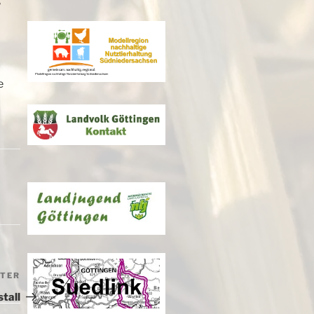
e
ITER
Nächster
Beitrag
tall