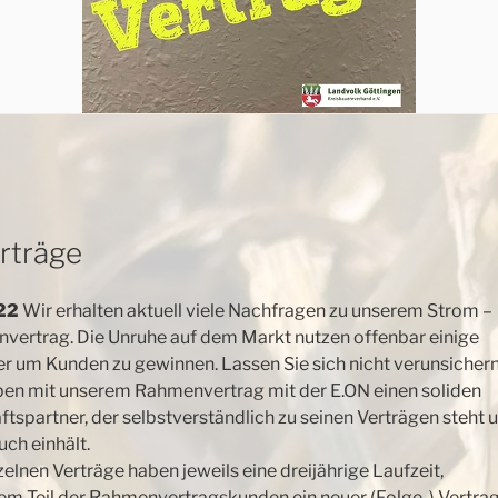
rträge
22
Wir erhalten aktuell viele Nachfragen zu unserem Strom –
vertrag. Die Unruhe auf dem Markt nutzen offenbar einige
r um Kunden zu gewinnen. Lassen Sie sich nicht verunsicher
ben mit unserem Rahmenvertrag mit
der E.ON einen soliden
tspartner, der selbstverständlich zu seinen Verträgen steht 
uch einhält.
zelnen Verträge haben jeweils eine dreijährige Laufzeit,
inem Teil der Rahmenvertragskunden ein neuer (Folge-) Vertra