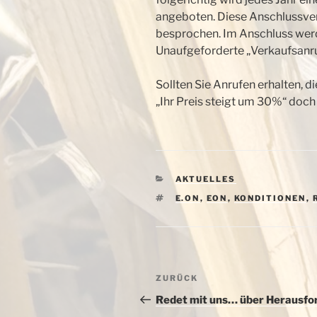
angeboten. Diese Anschlussve
besprochen. Im Anschluss werd
Unaufgeforderte „Verkaufsanru
Sollten Sie Anrufen erhalten, 
„Ihr Preis steigt um 30%“ doch
KATEGORIEN
AKTUELLES
SCHLAGWÖRTER
E.ON
,
EON
,
KONDITIONEN
,
Beitragsnavigation
Vorheriger
ZURÜCK
Beitrag
Redet mit uns… über Herausfo