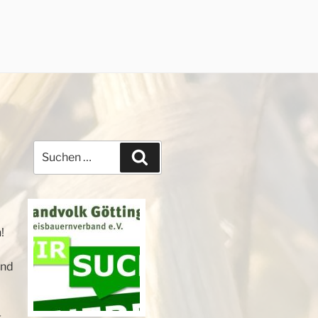
Suchen
Suchen
nach:
n!
und
g