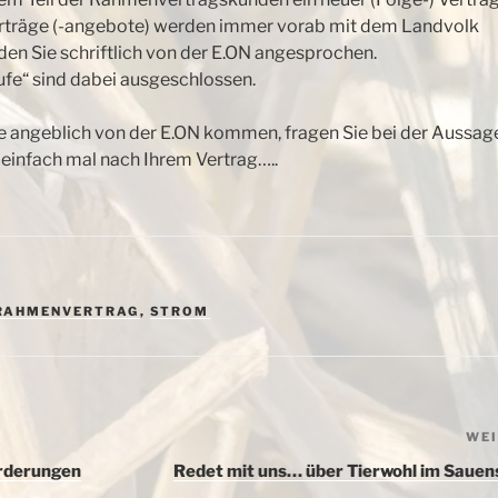
rträge (-angebote) werden immer vorab mit dem Landvolk
en Sie schriftlich von der E.ON angesprochen.
fe“ sind dabei ausgeschlossen.
die angeblich von der E.ON kommen, fragen Sie bei der Aussag
 einfach mal nach Ihrem Vertrag…..
RAHMENVERTRAG
,
STROM
WE
rderungen
Redet mit uns… über Tierwohl im Sauens