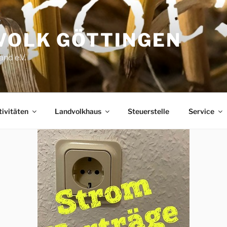
VOLK GÖTTINGEN
nd e.V.
ivitäten
Landvolkhaus
Steuerstelle
Service