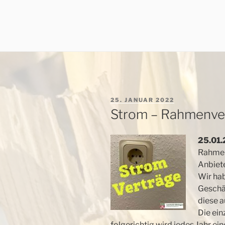
VERÖFFENTLICHT
25. JANUAR 2022
AM
Strom – Rahmenve
25.01.
Rahmen
Anbiete
Wir ha
Geschäf
diese a
Die ein
folgerichtig wird jedes Jahr e