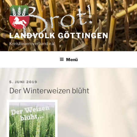
Zum
Inhalt
springen
LANDVOLK GÖTTINGEN
Kreisbauernverband e.V.
Menü
VERÖFFENTLICHT
5. JUNI 2019
AM
Der Winterweizen blüht