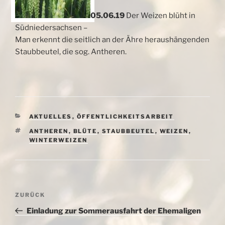
05.06.19
Der Weizen blüht in
Südniedersachsen –
Man erkennt die seitlich an der Ähre heraushängenden
Staubbeutel, die sog. Antheren.
KATEGORIEN
AKTUELLES
,
ÖFFENTLICHKEITSARBEIT
SCHLAGWÖRTER
ANTHEREN
,
BLÜTE
,
STAUBBEUTEL
,
WEIZEN
,
WINTERWEIZEN
Beitragsnavigation
Vorheriger
ZURÜCK
Beitrag
Einladung zur Sommerausfahrt der Ehemaligen