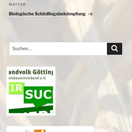
Nächster
WEITER
Beitrag
Biologische Schädlingsbekämpfung
Suchen
Suche
nach: