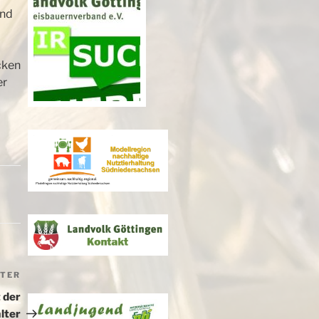
und
cken
er
ITER
Nächster
Beitrag
 der
lter