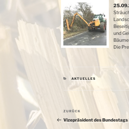
25.09.
Sträuch
Landsc
Beseiti
und Ge
Bäume, 
Die Pre
KATEGORIEN
AKTUELLES
Beitragsnavigation
Vorheriger
ZURÜCK
Beitrag
Vizepräsident des Bundestags 