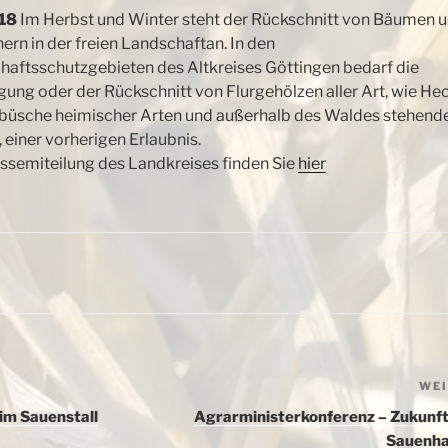
18
Im Herbst und Winter steht der Rückschnitt von Bäumen 
ern in der freien Landschaftan. In den
haftsschutzgebieten des Altkreises Göttingen bedarf die
gung oder der Rückschnitt von Flurgehölzen aller Art, wie He
büsche heimischer Arten und außerhalb des Waldes stehend
einer vorherigen Erlaubnis.
ssemiteilung des Landkreises finden Sie
hier
WE
im Sauenstall
Agrarministerkonferenz – Zukunft
Sauenha