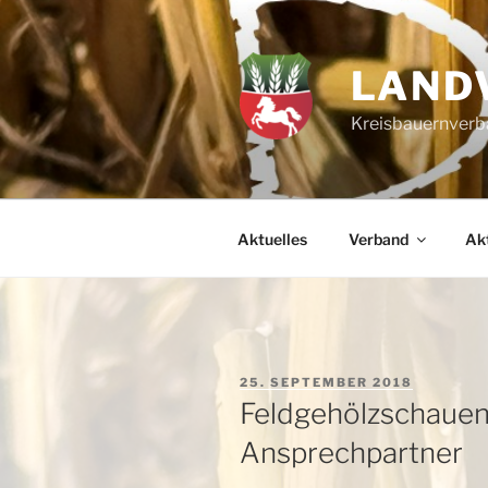
Zum
Inhalt
springen
LAND
Kreisbauernverba
Aktuelles
Verband
Akt
VERÖFFENTLICHT
25. SEPTEMBER 2018
AM
Feldgehölzschauen
Ansprechpartner