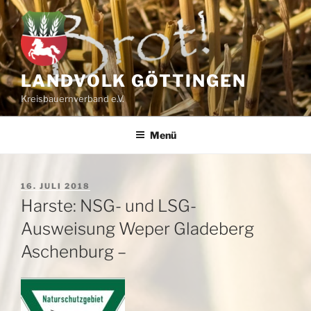
Zum
Inhalt
springen
LANDVOLK GÖTTINGEN
Kreisbauernverband e.V.
Menü
VERÖFFENTLICHT
16. JULI 2018
AM
Harste: NSG- und LSG-
Ausweisung Weper Gladeberg
Aschenburg –