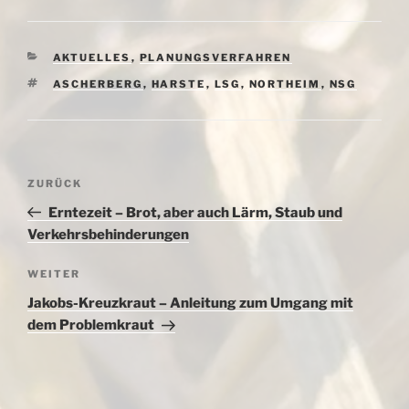
KATEGORIEN
AKTUELLES
,
PLANUNGSVERFAHREN
SCHLAGWÖRTER
ASCHERBERG
,
HARSTE
,
LSG
,
NORTHEIM
,
NSG
Beitragsnavigation
Vorheriger
ZURÜCK
Beitrag
Erntezeit – Brot, aber auch Lärm, Staub und
Verkehrsbehinderungen
Nächster
WEITER
Beitrag
Jakobs-Kreuzkraut – Anleitung zum Umgang mit
dem Problemkraut