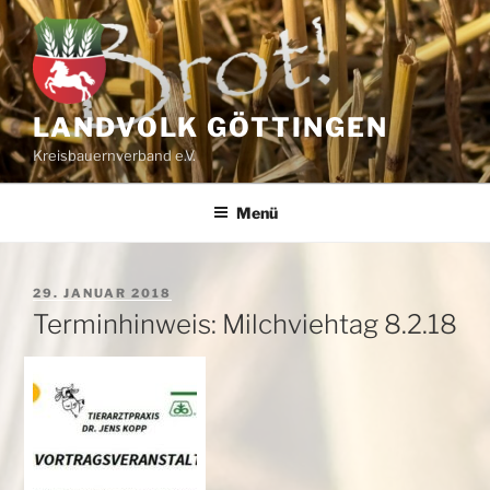
Zum
Inhalt
springen
LANDVOLK GÖTTINGEN
Kreisbauernverband e.V.
Menü
VERÖFFENTLICHT
29. JANUAR 2018
AM
Terminhinweis: Milchviehtag 8.2.18