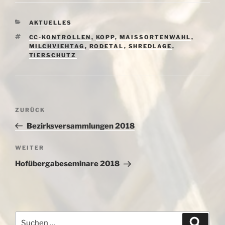
KATEGORIEN
AKTUELLES
SCHLAGWÖRTER
CC-KONTROLLEN
,
KOPP
,
MAISSORTENWAHL
,
MILCHVIEHTAG
,
RODETAL
,
SHREDLAGE
,
TIERSCHUTZ
Beitragsnavigation
Vorheriger
ZURÜCK
Beitrag
Bezirksversammlungen 2018
Nächster
WEITER
Beitrag
Hofübergabeseminare 2018
Suchen
Suche