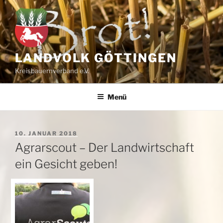
Zum
Inhalt
springen
LANDVOLK GÖTTINGEN
Kreisbauernverband e.V.
Menü
VERÖFFENTLICHT
10. JANUAR 2018
AM
Agrarscout – Der Landwirtschaft
ein Gesicht geben!