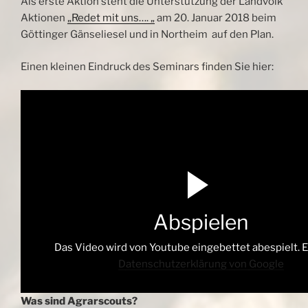
Als erste Aktion steht die Unterstützung der Landvolk
Aktionen
„Redet mit uns…. „
am 20. Januar 2018 beim
Göttinger Gänseliesel und in Northeim auf den Plan.
Einen kleinen Eindruck des Seminars finden Sie hier:
Abspielen
Das Video wird von Youtube eingebettet abespielt. Es
Datenschutzerklärung von Google
Was sind Agrarscouts?