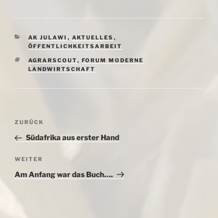
KATEGORIEN
AK JULAWI
,
AKTUELLES
,
ÖFFENTLICHKEITSARBEIT
SCHLAGWÖRTER
AGRARSCOUT
,
FORUM MODERNE
LANDWIRTSCHAFT
Beitragsnavigation
Vorheriger
ZURÜCK
Beitrag
Südafrika aus erster Hand
Nächster
WEITER
Beitrag
Am Anfang war das Buch….