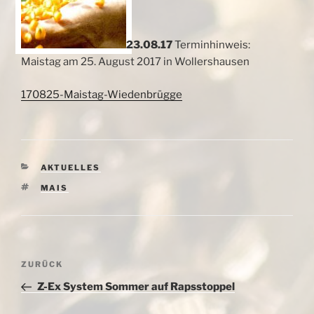
23.08.17
Terminhinweis:
Maistag am 25. August 2017 in Wollershausen
170825-Maistag-Wiedenbrügge
KATEGORIEN
AKTUELLES
SCHLAGWÖRTER
MAIS
Beitragsnavigation
Vorheriger
ZURÜCK
Beitrag
Z-Ex System Sommer auf Rapsstoppel