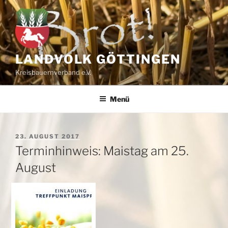
Zum
Inhalt
springen
LANDVOLK GÖTTINGEN
Kreisbauernverband e.V.
Menü
VERÖFFENTLICHT
23. AUGUST 2017
AM
Terminhinweis: Maistag am 25.
August