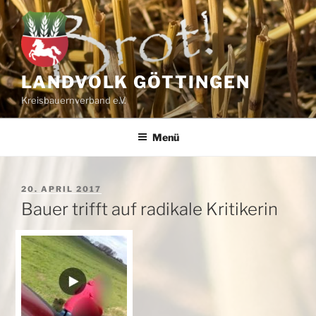
Zum
Inhalt
springen
LANDVOLK GÖTTINGEN
Kreisbauernverband e.V.
Menü
VERÖFFENTLICHT
20. APRIL 2017
AM
Bauer trifft auf radikale Kritikerin