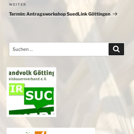
Nächster
WEITER
Beitrag
Termin: Antragsworkshop SuedLink Göttingen
Suchen
Suche
nach: