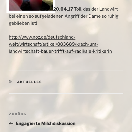
20.04.17
Toll, das der Landwirt
bei einen so aufgeladenen Angriff der Dame so ruhig
geblieben ist!
http://www.noz.de/deutschland-
welt/wirtschaft/artikel/883689/krach-um-
landwirtschaft-bauer-trifft-auf-radikale-kritikerin
KATEGORIEN
AKTUELLES
Beitragsnavigation
Vorheriger
ZURÜCK
Beitrag
Engagierte Milchdiskussion