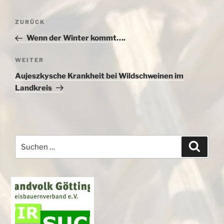
Beitragsnavigation
Vorheriger
ZURÜCK
Beitrag
Wenn der Winter kommt….
Nächster
WEITER
Beitrag
Aujeszkysche Krankheit bei Wildschweinen im
Landkreis
Suchen
Suche
nach: