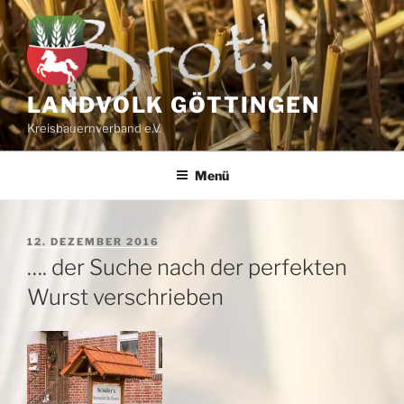
Zum
Inhalt
springen
LANDVOLK GÖTTINGEN
Kreisbauernverband e.V.
Menü
VERÖFFENTLICHT
12. DEZEMBER 2016
AM
…. der Suche nach der perfekten
Wurst verschrieben