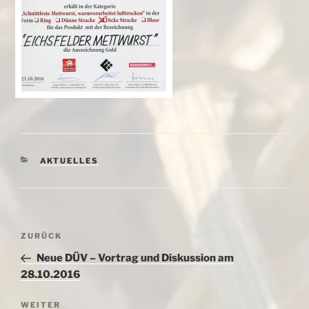
KATEGORIEN
AKTUELLES
Beitragsnavigation
Vorheriger
ZURÜCK
Beitrag
Neue DÜV – Vortrag und Diskussion am
28.10.2016
Nächster
WEITER