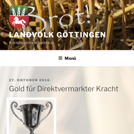
Zum
Inhalt
springen
LANDVOLK GÖTTINGEN
Kreisbauernverband e.V.
Menü
VERÖFFENTLICHT
27. OKTOBER 2016
AM
Gold für Direktvermarkter Kracht