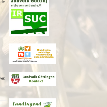
nde
n
er,