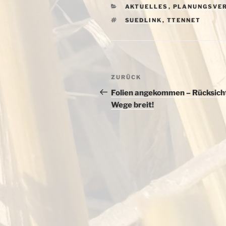
KATEGORIEN
AKTUELLES
,
PLANUNGSVE
SCHLAGWÖRTER
SUEDLINK
,
TTENNET
Beitragsnavigation
Vorheriger
ZURÜCK
Beitrag
Folien angekommen – Rücksich
Wege breit!