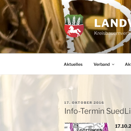
Zum
Inhalt
springen
LAND
Kreisbauernverba
Aktuelles
Verband
Akt
VERÖFFENTLICHT
17. OKTOBER 2016
AM
Info-Termin SuedL
17.10.