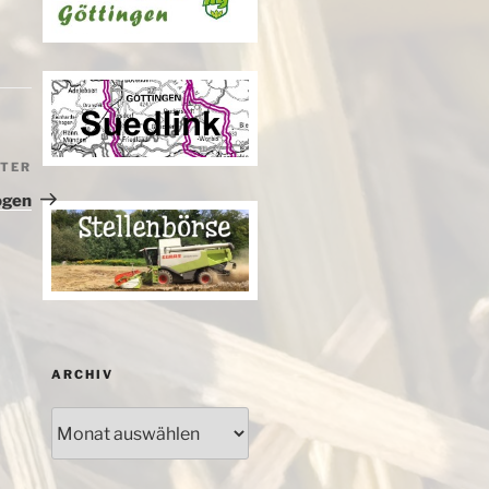
ITER
Nächster
Beitrag
ogen
ARCHIV
Archiv