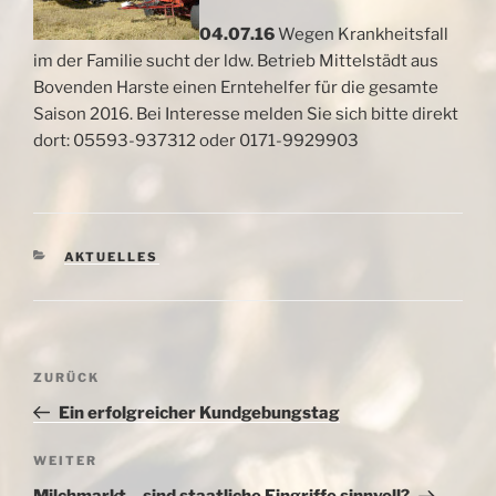
04.07.16
Wegen Krankheitsfall
im der Familie sucht der ldw. Betrieb Mittelstädt aus
Bovenden Harste einen Erntehelfer für die gesamte
Saison 2016. Bei Interesse melden Sie sich bitte direkt
dort: 05593-937312 oder 0171-9929903
KATEGORIEN
AKTUELLES
Beitragsnavigation
Vorheriger
ZURÜCK
Beitrag
Ein erfolgreicher Kundgebungstag
Nächster
WEITER
Beitrag