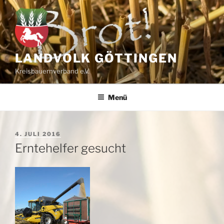
Zum
Inhalt
springen
LANDVOLK GÖTTINGEN
Kreisbauernverband e.V.
Menü
VERÖFFENTLICHT
4. JULI 2016
AM
Erntehelfer gesucht