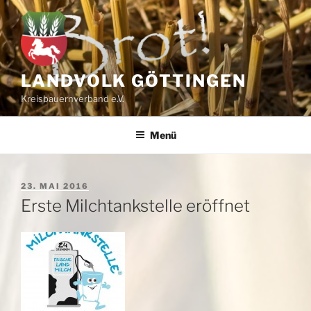
Zum
Inhalt
springen
LANDVOLK GÖTTINGEN
Kreisbauernverband e.V.
Menü
VERÖFFENTLICHT
23. MAI 2016
AM
Erste Milchtankstelle eröffnet