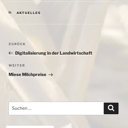
KATEGORIEN
AKTUELLES
Beitragsnavigation
Vorheriger
ZURÜCK
Beitrag
Digitalisierung in der Landwirtschaft
Nächster
WEITER
Beitrag
Miese Milchpreise
Suchen
Suche
nach: