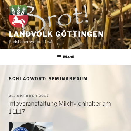
Zum
Inhalt
springen
LANDVOLK GÖTTINGEN
Kreisbauernverband e.V.
Menü
SCHLAGWORT:
SEMINARRAUM
VERÖFFENTLICHT
26. OKTOBER 2017
AM
Infoveranstaltung Milchviehhalter am
1.11.17