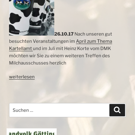
26.10.17
Nach unseren gut
besuchten Veranstaltungen im
April zum Thema
Kartellamt
und im Juli mit Heinz Korte vom DMK
möchten wir Sie zu einem weiteren Treffen des
Milchausschusses herzlich
„Infoveranstaltung
weiterlesen
Milchviehhalter
am
1.11.17“
Suchen
Suche
nach: