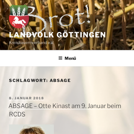
Zum
Inhalt
springen
LANDVOLK GÖTTINGEN
Kreisbauernverband e.V.
Menü
SCHLAGWORT:
ABSAGE
VERÖFFENTLICHT
8. JANUAR 2018
AM
ABSAGE – Otte Kinast am 9. Januar beim
RCDS